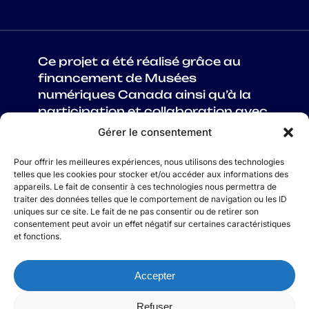
Ce projet a été réalisé grâce au
financement de Musées
numériques Canada ainsi qu’à la
participation et collaboration avec
l’Université Laval.
Gérer le consentement
Pour offrir les meilleures expériences, nous utilisons des technologies
telles que les cookies pour stocker et/ou accéder aux informations des
appareils. Le fait de consentir à ces technologies nous permettra de
traiter des données telles que le comportement de navigation ou les ID
À PROPOS
uniques sur ce site. Le fait de ne pas consentir ou de retirer son
CRÉDITS
consentement peut avoir un effet négatif sur certaines caractéristiques
et fonctions.
NOUS JOINDRE
TESTE TES CONNAISSANCES
LEXIQUE
Accepter
RESSOURCES
Refuser