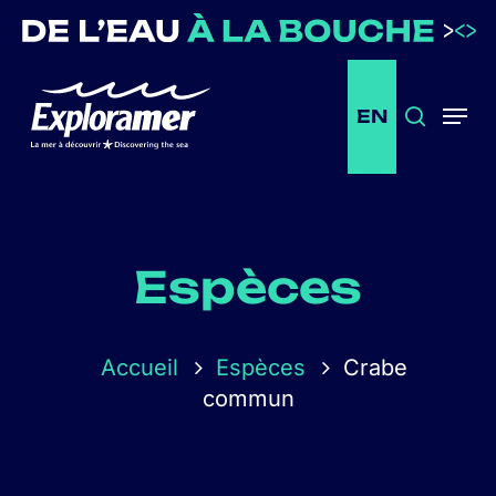
Passer
au
contenu
principal
EN
Recherc
Menu
Espèces
Accueil
Espèces
Crabe
commun