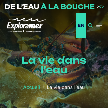
Passer
au
contenu
principal
EN
Recherc
Menu
La vie dans
l'eau
Accueil
La vie dans l’eau