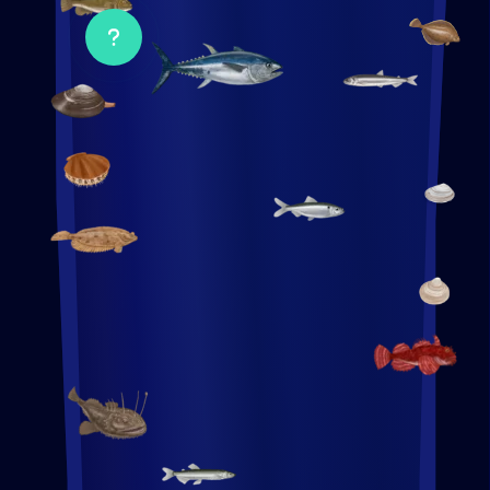
Ouvrir
le
popup