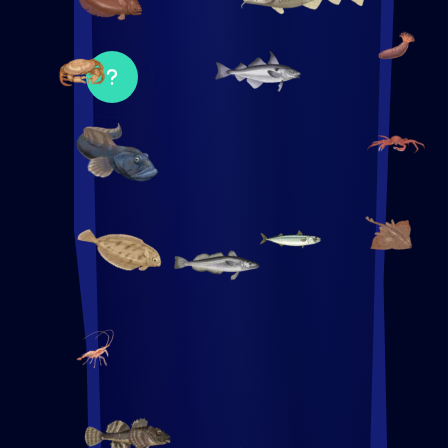
Ouvrir
le
popup