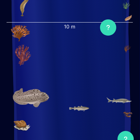
Ouvrir
le
popup
Ouvrir