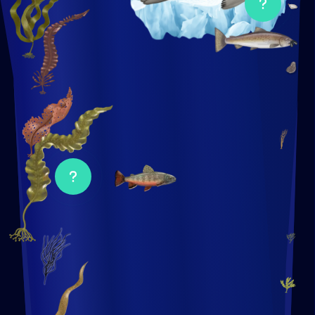
le
popup
Ouvrir
le
popup