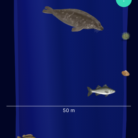
le
popup