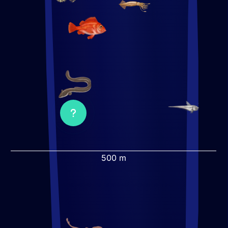
Ouvrir
le
popup