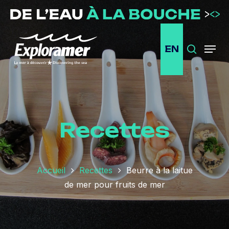
Passer
au
contenu
EN
principal
Recherc
Menu
Recettes
Accueil
Recettes
Beurre à la laitue
de mer pour fruits de mer