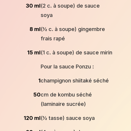
30 ml
(2 c. à soupe) de sauce
soya
8 ml
(½ c. à soupe) gingembre
frais rapé
15 ml
(1 c. à soupe) de sauce mirin
Pour la sauce Ponzu :
1
champignon shiitaké séché
50
cm de kombu séché
(laminaire sucrée)
120 ml
(½ tasse) sauce soya